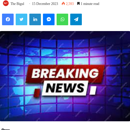
The Bigul
15 December 2023
2,593
1 minute read
Facebook
Twitter
LinkedIn
Messenger
WhatsApp
Telegram