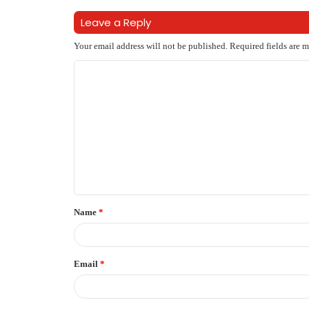
Leave a Reply
Your email address will not be published.
Required fields are 
C
o
m
m
e
n
t
Name
*
*
Email
*