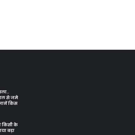
सला..
ाल से जमे
जानें किस
े किसी के
नाया बड़ा