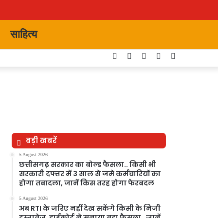
साहित्य
Facebook
Twitter
YouTube
Instagram
Switch
skin
बड़ी खबरें
5 August 2026
छत्तीसगढ़ सरकार का बोल्ड फैसला.. किसी भी
सरकारी दफ्तर में 3 साल से जमे कर्मचारियों का
होगा तबादला, जानें किस तरह होगा फेरबदल
5 August 2026
अब RTI के जरिए नहीं देख सकेंगे किसी के निजी
दस्तावेज, हाईकोर्ट ने सुनाया बड़ा फैसला…जानें