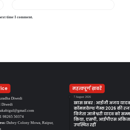
next time I comment.
fice
महत्वपूर्ण ख़बरें
7 August 2026
uradha Diwedi
खास खबर : आईजी अजय यादव 
l Diwedi
कॉमनवेल्थ गेम्स 2026 की र
takabigul@gmail.com
विजेता ज्ञानेश्वरी यादव को सम
1 98265 50374
किया, एसपी, आईपीएस अंकिता 
ess:
Dubey Colony Mowa, Raipur,
उपस्थित रहीं
h