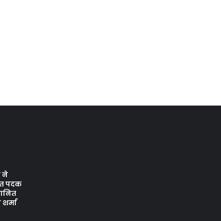
ने
जत पदक
्मानित
शर्मा