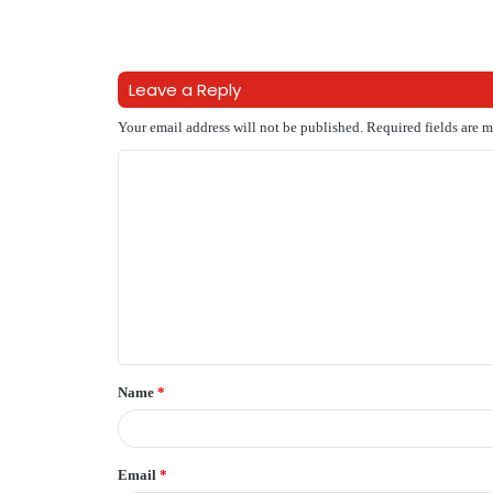
Leave a Reply
Your email address will not be published.
Required fields are 
C
o
m
m
e
n
t
Name
*
*
Email
*