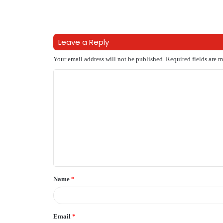
Leave a Reply
Your email address will not be published.
Required fields are 
C
o
m
m
e
n
t
Name
*
*
Email
*