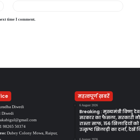
next time I comment.
fice
महत्वपूर्ण ख़बरें
6 August 2026
uradha Diwedi
Breaking : मुख्यमंत्री विष्णु द
l Diwedi
सरकार का फैसला, सरकारी न
takabigul@gmail.com
रास्ता साफ, 156 खिलाड़ियों क
1 98265 50374
उत्कृष्ट खिलाड़ी का दर्जा, देखें ल
ess:
Dubey Colony Mowa, Raipur,
h
6 August 2026