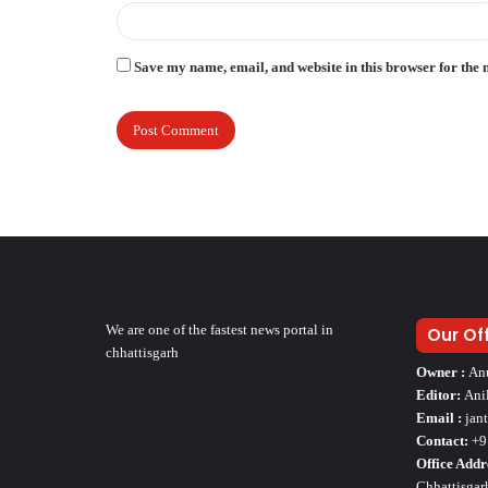
Save my name, email, and website in this browser for the 
We are one of the fastest news portal in
Our Of
chhattisgarh
Owner :
An
Editor:
Ani
Email :
jan
Contact:
+9
Office Addr
Chhattisgar