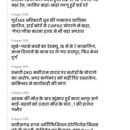
बढ़ा रेट, जानिए कहां-कहां लागू हुईं नई दरें
6 August 2026
पूर्व IAS अधिकारी ध्रुव की जमानत याचिका
खारिज, हाई कोर्ट ने CGPSC घोटाले में कहा,
‘पेपर लीक करना हत्या से भी बड़ा अपराध
6 August 2026
भूखे-प्यासे बच्चों का रेस्क्यू, 16 में से 7 नाबालिग,
काम दिलाने के नाम पर ले गए रायपुर, फिर भेजा
दुर्ग
6 August 2026
प्रभारी DEO मनीराम यादव पर करोड़ों के घोटाले
का आरोप, अपर कलेक्टर को नहीं दिए दस्तावेज,
कमिश्नर से कार्यवाही की मांग
6 August 2026
शावक की मौत के बाद खूंखार हुई मादा भालू! सगे
भाई-बहनों को उतारा मौत के घाट , 1 की हालत
गंभीर
6 August 2026
छत्तीसगढ़ राज्य आर्टिफिशियल इंटेलिजेंस मिशन