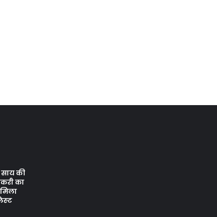
ेव साय की
ौकरी का
ो मिला
िस्‍ट