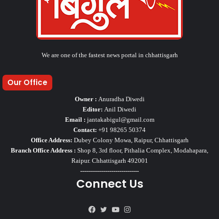
We are one of the fastest news portal in chhattisgarh
Our Office
Owner :
Anuradha Diwedi
Editor:
Anil Diwedi
Email :
jantakabigul@gmail.com
Contact:
+91 98265 50374
Office Address:
Dubey Colony Mowa, Raipur, Chhattisgarh
Branch Office Address :
Shop 8, 3rd floor, Pithalia Complex, Modahapara,
Raipur. Chhattisgarh 492001
------------------------------
Connect Us
Facebook
Twitter
YouTube
Instagram