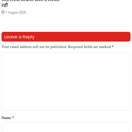
रहीं
7 August 2026
Leave a Reply
Your email address will not be published.
Required fields are marked
*
C
o
m
m
e
n
t
Name
*
*