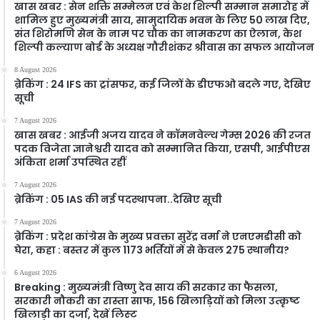
खास खबर : सेन शक्ति सम्मेलन एवं केश शिल्पी सम्मान समारोह में
शामिल हुए मुख्यमंत्री साय, सामुदायिक भवन के लिए 50 लाख दिए,
संत शिरोमणि सेन के नाम पर चौक का नामकरण का ऐलान, केश
शिल्पी कल्याण बोर्ड के अध्यक्ष गौरीशंकर श्रीवास का सफल आयोजन
8 August 2026
ब्रेकिंग : 24 IFS का ट्रांसफर, कई जिलों के डीएफओ बदले गए, देखिए
सूची
7 August 2026
खास खबर : आईजी अजय यादव ने कॉमनवेल्थ गेम्स 2026 की रजत
पदक विजेता ज्ञानेश्वरी यादव को सम्मानित किया, एसपी, आईपीएस
अंकिता शर्मा उपस्थित रहीं
7 August 2026
ब्रेकिंग : 05 IAS की नई पदस्थापना..देखिए सूची
7 August 2026
ब्रेकिंग : प्रदेश कांग्रेस के मुख्य प्रवक्ता सुरेंद्र वर्मा ने एनएमडीसी को
घेरा, कहा : बस्तर में कुल 1173 भर्तियों में से केवल 275 स्थानीय?
6 August 2026
Breaking : मुख्यमंत्री विष्णु देव साय की सरकार का फैसला,
सरकारी नौकरी का रास्ता साफ, 156 खिलाड़ियों को मिला उत्कृष्ट
खिलाड़ी का दर्जा, देखें लिस्‍ट