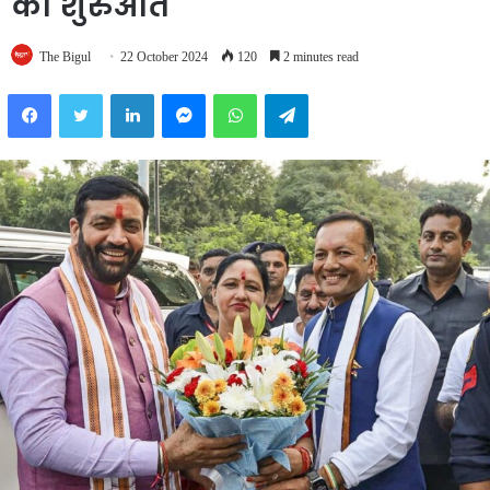
की शुरुआत
The Bigul
22 October 2024
120
2 minutes read
Facebook
Twitter
LinkedIn
Messenger
WhatsApp
Telegram