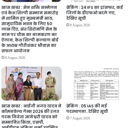
खास खबर : सेन शक्ति सम्मेलन
ब्रेकिंग : 24 IFS का ट्रांसफर, कई
एवं केश शिल्पी सम्मान समारोह
जिलों के डीएफओ बदले गए,
में शामिल हुए मुख्यमंत्री साय,
देखिए सूची
सामुदायिक भवन के लिए 50
8 August 2026
लाख दिए, संत शिरोमणि सेन के
नाम पर चौक का नामकरण का
ऐलान, केश शिल्पी कल्याण बोर्ड
के अध्यक्ष गौरीशंकर श्रीवास का
सफल आयोजन
8 August 2026
खास खबर : आईजी अजय यादव ने
ब्रेकिंग : 05 IAS की नई
कॉमनवेल्थ गेम्स 2026 की रजत
पदस्थापना..देखिए सूची
पदक विजेता ज्ञानेश्वरी यादव को
7 August 2026
सम्मानित किया, एसपी,
आईपीएस अंकिता शर्मा उपस्थित