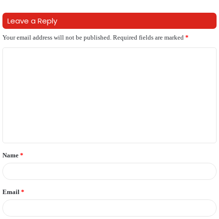
Leave a Reply
Your email address will not be published.
Required fields are marked
*
C
o
m
m
e
n
t
Name
*
*
Email
*