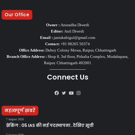
Our Office
Owner :
Anuradha Diwedi
Editor:
Anil Diwedi
Email :
jantakabigul@gmail.com
Contact:
+91 98265 50374
Office Address:
Dubey Colony Mowa, Raipur, Chhattisgarh
Branch Office Address :
Shop 8, 3rd floor, Pithalia Complex, Modahapara,
Raipur. Chhattisgarh 492001
------------------------------
Connect Us
Facebook
Twitter
YouTube
Instagram
महत्वपूर्ण ख़बरें
7 August 2026
ब्रेकिंग : 05 IAS की नई पदस्थापना..देखिए सूची
7 August 2026