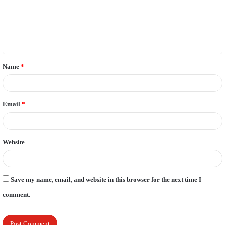
m
e
n
t
Name
*
*
Email
*
Website
Save my name, email, and website in this browser for the next time I
comment.