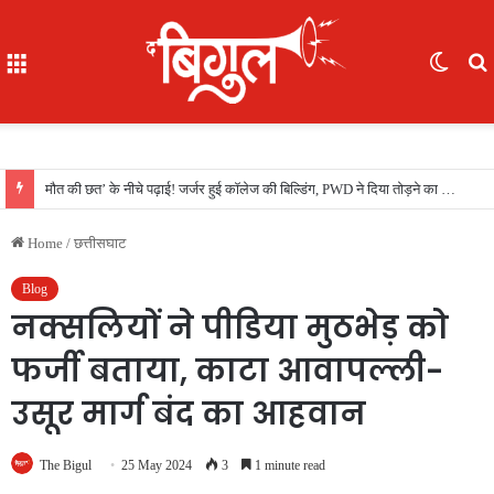
Menu
Switc
skin
f
बायो-टॉयलेट से निकाली 3 लाख की सोने की अंगूठी, रेलवे ने यात्री को लौटाई
Home
/
छत्तीसघाट
Blog
नक्सलियों ने पीडिया मुठभेड़ को
फर्जी बताया, काटा आवापल्ली-
उसूर मार्ग बंद का आहवान
The Bigul
25 May 2024
3
1 minute read