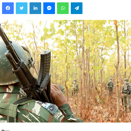
Facebook
Twitter
LinkedIn
Messenger
WhatsApp
Telegram