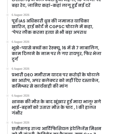
बढ़ा रेट, जानिए कहां-कहां लागू हुईं नई दरें
6 August 2026
पूर्व IAS अधिकारी ध्रुव की जमानत याचिका
खारिज, हाई कोर्ट ने CGPSC घोटाले में कहा,
‘पेपर लीक करना हत्या से भी बड़ा अपराध
6 August 2026
भूखे-प्यासे बच्चों का रेस्क्यू, 16 में से 7 नाबालिग,
काम दिलाने के नाम पर ले गए रायपुर, फिर भेजा
दुर्ग
6 August 2026
प्रभारी DEO मनीराम यादव पर करोड़ों के घोटाले
का आरोप, अपर कलेक्टर को नहीं दिए दस्तावेज,
कमिश्नर से कार्यवाही की मांग
6 August 2026
शावक की मौत के बाद खूंखार हुई मादा भालू! सगे
भाई-बहनों को उतारा मौत के घाट , 1 की हालत
गंभीर
6 August 2026
छत्तीसगढ़ राज्य आर्टिफिशियल इंटेलिजेंस मिशन