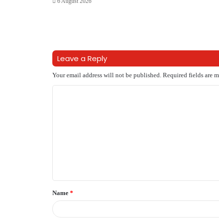
6 August 2026
Leave a Reply
Your email address will not be published.
Required fields are 
C
o
m
m
e
n
t
Name
*
*