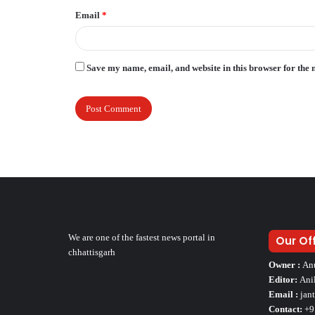
Email
*
Save my name, email, and website in this browser for the 
We are one of the fastest news portal in
Our Of
chhattisgarh
Owner :
An
Editor:
Ani
Email :
jan
Contact:
+9