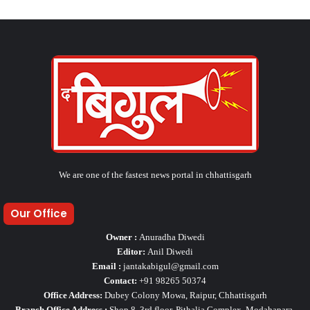
We are one of the fastest news portal in chhattisgarh
Our Office
Owner :
Anuradha Diwedi
Editor:
Anil Diwedi
Email :
jantakabigul@gmail.com
Contact:
+91 98265 50374
Office Address:
Dubey Colony Mowa, Raipur, Chhattisgarh
Branch Office Address :
Shop 8, 3rd floor, Pithalia Complex, Modahapara,