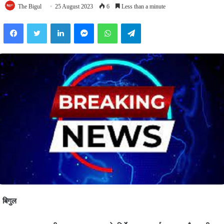
The Bigul
25 August 2023
6
Less than a minute
Facebook
Twitter
LinkedIn
Messenger
WhatsApp
Telegram
बिगुल