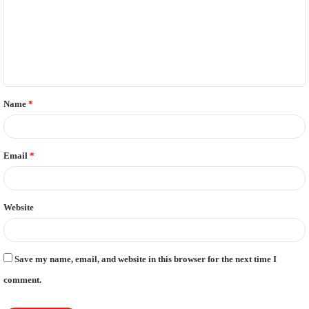
m
m
e
n
t
Name
*
*
Email
*
Website
Save my name, email, and website in this browser for the next time I
comment.