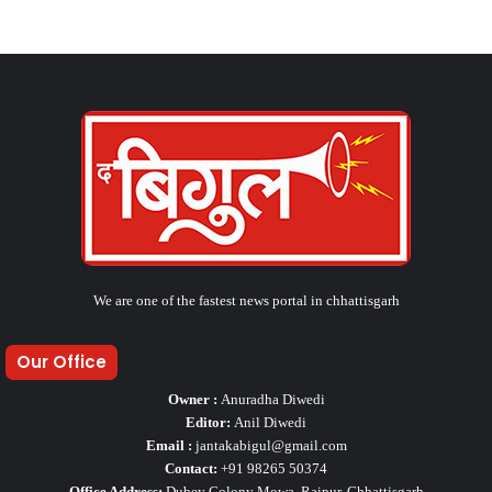
We are one of the fastest news portal in chhattisgarh
Our Office
Owner :
Anuradha Diwedi
Editor:
Anil Diwedi
Email :
jantakabigul@gmail.com
Contact:
+91 98265 50374
Office Address:
Dubey Colony Mowa, Raipur, Chhattisgarh