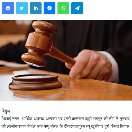
Facebook
Twitter
LinkedIn
Messenger
WhatsApp
Telegram
बिगुल
भिलाई नगर. आर्थिक अपराध अन्वेषण एवं एन्टी करप्शन ब्यूरो रायपुर की टीम ने गुरुवार
को लक्ष्मीनारायण बेजल उर्फ पप्पू बंसल के दीनदयालपुरम न्यू खुर्सीपार दुर्ग स्थित निवास