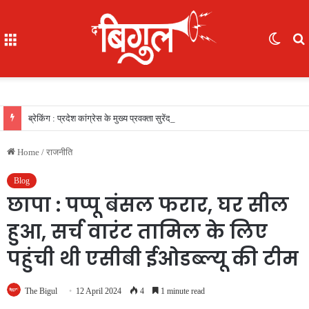
Menu
Switc
skin
f
ब्रेकिंग : प्रदेश कांग्रेस के मुख्य प्रवक्ता सुरेंद्र वर्मा ने एनएमडीसी को घेरा, कहा : बस्तर में कुल 1173 भर्तियों में से केवल 275 स्थानीय?
Home
/
राजनीति
Blog
छापा : पप्पू बंसल फरार, घर सील
हुआ, सर्च वारंट तामिल के लिए
पहुंची थी एसीबी ईओडब्ल्यू की टीम
The Bigul
12 April 2024
4
1 minute read