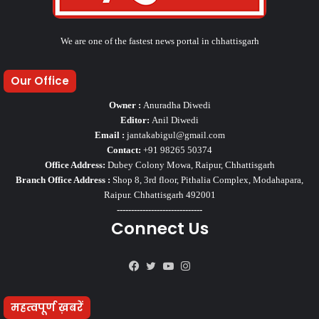
We are one of the fastest news portal in chhattisgarh
Our Office
Owner :
Anuradha Diwedi
Editor:
Anil Diwedi
Email :
jantakabigul@gmail.com
Contact:
+91 98265 50374
Office Address:
Dubey Colony Mowa, Raipur, Chhattisgarh
Branch Office Address :
Shop 8, 3rd floor, Pithalia Complex, Modahapara,
Raipur. Chhattisgarh 492001
------------------------------
Connect Us
Facebook
Twitter
YouTube
Instagram
महत्वपूर्ण ख़बरें