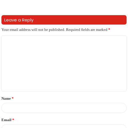
Leave a Reply
Your email address will not be published.
Required fields are marked
*
C
o
m
m
e
n
t
Name
*
*
Email
*