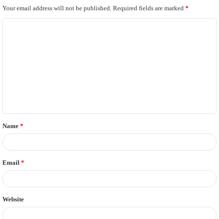
Your email address will not be published.
Required fields are marked
*
C
o
m
m
e
n
t
Name
*
*
Email
*
Website