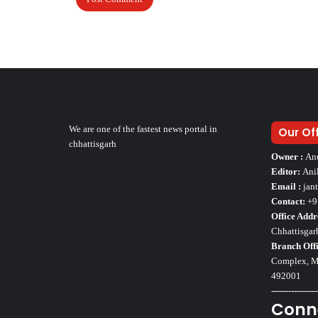
We are one of the fastest news portal in
Our Of
chhattisgarh
Owner :
An
Editor:
Ani
Email :
jan
Contact:
+9
Office Addr
Chhattisgar
Branch Offi
Complex, Mo
492001
----------------
Conn