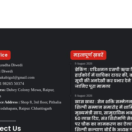
fice
महत्वपूर्ण ख़बरें
9 August 2026
uradha Diwedi
ब्रेकिंग : एडिशनल एसपी ऋचा मि
l Diwedi
हाईकोर्ट में याचिका दायर की, व
takabigul@gmail.com
सूची की अनदेखी कर प्रभार देन
1 98265 50374
जानिए पूरा मामला
ess:
Dubey Colony Mowa, Raipur,
h
8 August 2026
खास खबर : सेन शक्ति सम्मेलन
ce Address :
Shop 8, 3rd floor, Pithalia
शिल्पी सम्मान समारोह में शाम
dahapara, Raipur. Chhattisgarh
मुख्यमंत्री साय, सामुदायिक भ
50 लाख दिए, संत शिरोमणि से
--------------
पर चौक का नामकरण का ऐला
ect Us
शिल्पी कल्याण बोर्ड के अध्यक्ष