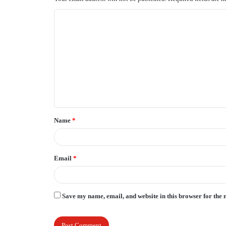
C
o
m
m
e
n
t
Name
*
*
Email
*
Save my name, email, and website in this browser for the 