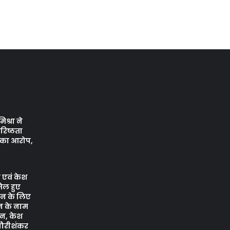
श्रा ने
रिष्ठता
े का आरोप,
 एवं केश
िल हुए
वन के लिए
न के नाम
न, केश
 गौरीशंकर