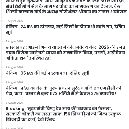
शामिल हुए मुख्यमंत्री साय, सामुदायिक भवन के लिए 50 लाख दिए,
संत शिरोमणि सेन के नाम पर चौक का नामकरण का ऐलान, केश
शिल्पी कल्याण बोर्ड के अध्यक्ष गौरीशंकर श्रीवास का सफल आयोजन
8 August 2026
ब्रेकिंग : 24 IFS का ट्रांसफर, कई जिलों के डीएफओ बदले गए, देखिए
सूची
7 August 2026
खास खबर : आईजी अजय यादव ने कॉमनवेल्थ गेम्स 2026 की रजत
पदक विजेता ज्ञानेश्वरी यादव को सम्मानित किया, एसपी, आईपीएस
अंकिता शर्मा उपस्थित रहीं
7 August 2026
ब्रेकिंग : 05 IAS की नई पदस्थापना..देखिए सूची
7 August 2026
ब्रेकिंग : प्रदेश कांग्रेस के मुख्य प्रवक्ता सुरेंद्र वर्मा ने एनएमडीसी को
घेरा, कहा : बस्तर में कुल 1173 भर्तियों में से केवल 275 स्थानीय?
6 August 2026
Breaking : मुख्यमंत्री विष्णु देव साय की सरकार का फैसला,
सरकारी नौकरी का रास्ता साफ, 156 खिलाड़ियों को मिला उत्कृष्ट
खिलाड़ी का दर्जा, देखें लिस्‍ट
6 August 2026