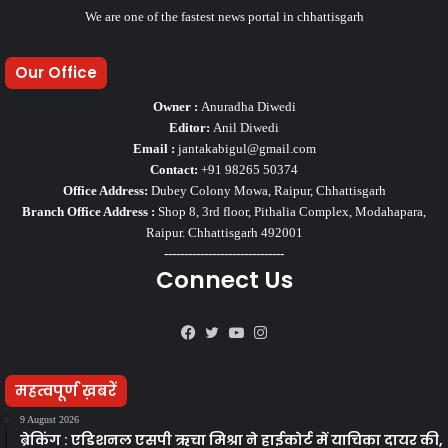
We are one of the fastest news portal in chhattisgarh
Our Office
Owner :
Anuradha Diwedi
Editor:
Anil Diwedi
Email :
jantakabigul@gmail.com
Contact:
+91 98265 50374
Office Address:
Dubey Colony Mowa, Raipur, Chhattisgarh
Branch Office Address :
Shop 8, 3rd floor, Pithalia Complex, Modahapara,
Raipur. Chhattisgarh 492001
------------------------------
Connect Us
Facebook
Twitter
YouTube
Instagram
महत्वपूर्ण ख़बरें
9 August 2026
ब्रेकिंग : एडिशनल एसपी ऋचा मिश्रा ने हाईकोर्ट में याचिका दायर की,