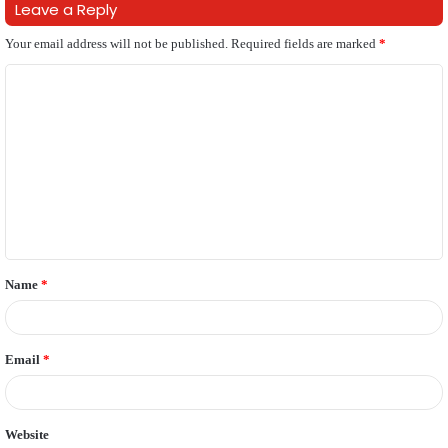
Leave a Reply
Your email address will not be published.
Required fields are marked
*
C
o
m
m
e
n
t
Name
*
*
Email
*
Website