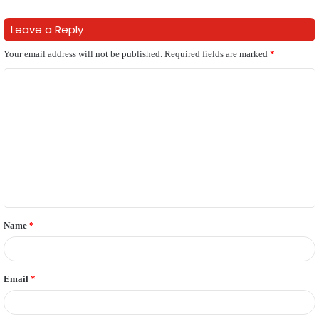
Leave a Reply
Your email address will not be published.
Required fields are marked
*
C
o
m
m
e
n
t
Name
*
*
Email
*