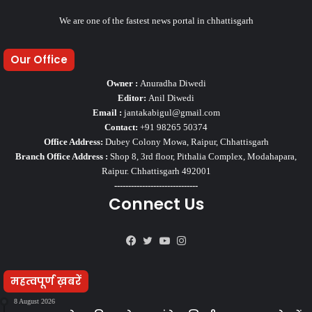
We are one of the fastest news portal in chhattisgarh
Our Office
Owner :
Anuradha Diwedi
Editor:
Anil Diwedi
Email :
jantakabigul@gmail.com
Contact:
+91 98265 50374
Office Address:
Dubey Colony Mowa, Raipur, Chhattisgarh
Branch Office Address :
Shop 8, 3rd floor, Pithalia Complex, Modahapara,
Raipur. Chhattisgarh 492001
------------------------------
Connect Us
Facebook
Twitter
YouTube
Instagram
महत्वपूर्ण ख़बरें
8 August 2026