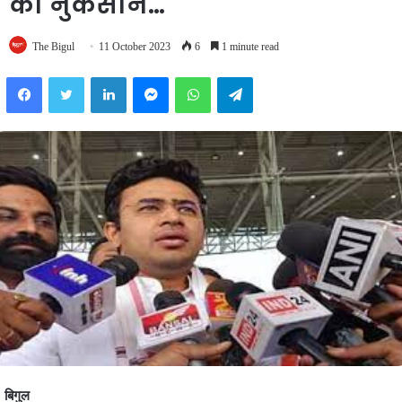
को नुकसान…
The Bigul
11 October 2023
6
1 minute read
Facebook
Twitter
LinkedIn
Messenger
WhatsApp
Telegram
बिगुल