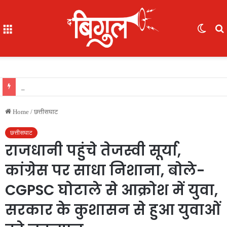
Menu
Switc
skin
f
ब्रेकिंग : 05 IAS की नई पदस्थापना..देखिए सूची
Home
/
छत्तीसघाट
छत्तीसघाट
राजधानी पहुंचे तेजस्वी सूर्या,
कांग्रेस पर साधा निशाना, बोले-
CGPSC घोटाले से आक्रोश में युवा,
सरकार के कुशासन से हुआ युवाओं