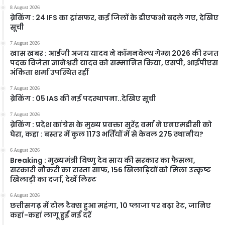
8 August 2026
ब्रेकिंग : 24 IFS का ट्रांसफर, कई जिलों के डीएफओ बदले गए, देखिए
सूची
7 August 2026
खास खबर : आईजी अजय यादव ने कॉमनवेल्थ गेम्स 2026 की रजत
पदक विजेता ज्ञानेश्वरी यादव को सम्मानित किया, एसपी, आईपीएस
अंकिता शर्मा उपस्थित रहीं
7 August 2026
ब्रेकिंग : 05 IAS की नई पदस्थापना..देखिए सूची
7 August 2026
ब्रेकिंग : प्रदेश कांग्रेस के मुख्य प्रवक्ता सुरेंद्र वर्मा ने एनएमडीसी को
घेरा, कहा : बस्तर में कुल 1173 भर्तियों में से केवल 275 स्थानीय?
6 August 2026
Breaking : मुख्यमंत्री विष्णु देव साय की सरकार का फैसला,
सरकारी नौकरी का रास्ता साफ, 156 खिलाड़ियों को मिला उत्कृष्ट
खिलाड़ी का दर्जा, देखें लिस्‍ट
6 August 2026
छत्तीसगढ़ में टोल टैक्स हुआ महंगा, 10 प्लाजा पर बढ़ा रेट, जानिए
कहां-कहां लागू हुईं नई दरें