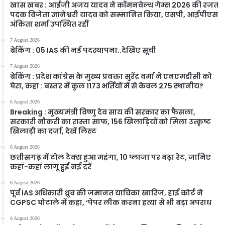
खास खबर : आईजी अजय यादव ने कॉमनवेल्थ गेम्स 2026 की रजत
पदक विजेता ज्ञानेश्वरी यादव को सम्मानित किया, एसपी, आईपीएस
अंकिता शर्मा उपस्थित रहीं
7 August 2026
ब्रेकिंग : 05 IAS की नई पदस्थापना..देखिए सूची
7 August 2026
ब्रेकिंग : प्रदेश कांग्रेस के मुख्य प्रवक्ता सुरेंद्र वर्मा ने एनएमडीसी को
घेरा, कहा : बस्तर में कुल 1173 भर्तियों में से केवल 275 स्थानीय?
6 August 2026
Breaking : मुख्यमंत्री विष्णु देव साय की सरकार का फैसला,
सरकारी नौकरी का रास्ता साफ, 156 खिलाड़ियों को मिला उत्कृष्ट
खिलाड़ी का दर्जा, देखें लिस्‍ट
6 August 2026
छत्तीसगढ़ में टोल टैक्स हुआ महंगा, 10 प्लाजा पर बढ़ा रेट, जानिए
कहां-कहां लागू हुईं नई दरें
6 August 2026
पूर्व IAS अधिकारी ध्रुव की जमानत याचिका खारिज, हाई कोर्ट ने
CGPSC घोटाले में कहा, ‘पेपर लीक करना हत्या से भी बड़ा अपराध
6 August 2026