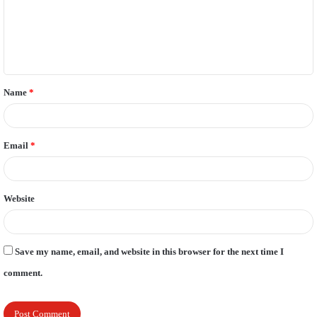
m
e
n
t
Name
*
*
Email
*
Website
Save my name, email, and website in this browser for the next time I
comment.