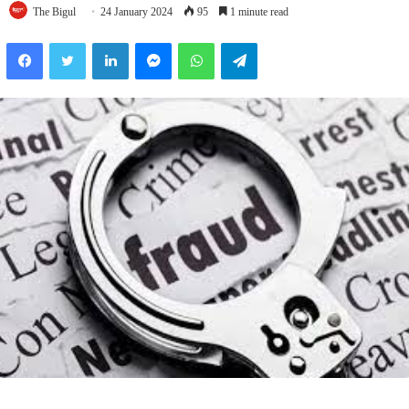
The Bigul
24 January 2024
95
1 minute read
Facebook
Twitter
LinkedIn
Messenger
WhatsApp
Telegram