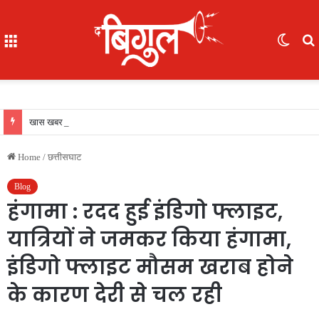
Menu
Switc
skin
f
खास खबर : आईजी अजय यादव ने कॉमनवेल्थ गेम्स 2026 की रजत पदक विजेता ज्ञानेश्वरी यादव को सम्मानित किया, एसपी, आईपीएस अंकिता शर्मा उपस्थित रहीं
Home
/
छत्तीसघाट
Blog
हंगामा : रदद हुई इंडिगो फ्लाइट,
यात्रियों ने जमकर किया हंगामा,
इंडिगो फ्लाइट मौसम खराब होने
के कारण देरी से चल रही