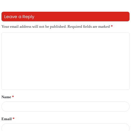
Leave a Reply
Your email address will not be published.
Required fields are marked
*
C
o
m
m
e
n
t
Name
*
*
Email
*