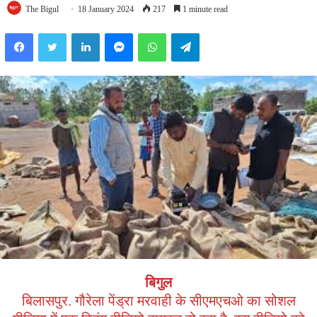
The Bigul
18 January 2024
217
1 minute read
Facebook
Twitter
LinkedIn
Messenger
WhatsApp
Telegram
बिगुल
बिलासपुर. गौरेला पेंड्रा मरवाही के सीएमएचओ का सोशल