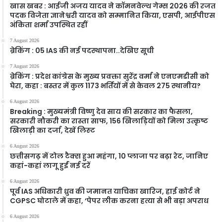
खास खबर : आईजी अजय यादव ने कॉमनवेल्थ गेम्स 2026 की रजत
पदक विजेता ज्ञानेश्वरी यादव को सम्मानित किया, एसपी, आईपीएस
अंकिता शर्मा उपस्थित रहीं
7 August 2026
ब्रेकिंग : 05 IAS की नई पदस्थापना..देखिए सूची
7 August 2026
ब्रेकिंग : प्रदेश कांग्रेस के मुख्य प्रवक्ता सुरेंद्र वर्मा ने एनएमडीसी को
घेरा, कहा : बस्तर में कुल 1173 भर्तियों में से केवल 275 स्थानीय?
6 August 2026
Breaking : मुख्यमंत्री विष्णु देव साय की सरकार का फैसला,
सरकारी नौकरी का रास्ता साफ, 156 खिलाड़ियों को मिला उत्कृष्ट
खिलाड़ी का दर्जा, देखें लिस्‍ट
6 August 2026
छत्तीसगढ़ में टोल टैक्स हुआ महंगा, 10 प्लाजा पर बढ़ा रेट, जानिए
कहां-कहां लागू हुईं नई दरें
6 August 2026
पूर्व IAS अधिकारी ध्रुव की जमानत याचिका खारिज, हाई कोर्ट ने
CGPSC घोटाले में कहा, ‘पेपर लीक करना हत्या से भी बड़ा अपराध
6 August 2026