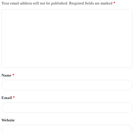
Your email address will not be published.
Required fields are marked
*
C
o
m
m
e
n
t
Name
*
*
Email
*
Website