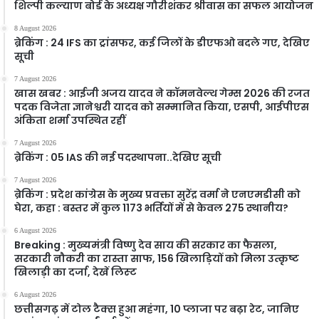
शिल्पी कल्याण बोर्ड के अध्यक्ष गौरीशंकर श्रीवास का सफल आयोजन
8 August 2026
ब्रेकिंग : 24 IFS का ट्रांसफर, कई जिलों के डीएफओ बदले गए, देखिए
सूची
7 August 2026
खास खबर : आईजी अजय यादव ने कॉमनवेल्थ गेम्स 2026 की रजत
पदक विजेता ज्ञानेश्वरी यादव को सम्मानित किया, एसपी, आईपीएस
अंकिता शर्मा उपस्थित रहीं
7 August 2026
ब्रेकिंग : 05 IAS की नई पदस्थापना..देखिए सूची
7 August 2026
ब्रेकिंग : प्रदेश कांग्रेस के मुख्य प्रवक्ता सुरेंद्र वर्मा ने एनएमडीसी को
घेरा, कहा : बस्तर में कुल 1173 भर्तियों में से केवल 275 स्थानीय?
6 August 2026
Breaking : मुख्यमंत्री विष्णु देव साय की सरकार का फैसला,
सरकारी नौकरी का रास्ता साफ, 156 खिलाड़ियों को मिला उत्कृष्ट
खिलाड़ी का दर्जा, देखें लिस्‍ट
6 August 2026
छत्तीसगढ़ में टोल टैक्स हुआ महंगा, 10 प्लाजा पर बढ़ा रेट, जानिए