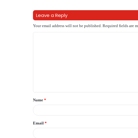
Leave a Reply
Your email address will not be published.
Required fields are 
C
o
m
m
e
n
t
Name
*
*
Email
*