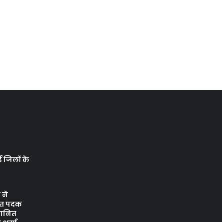
ई जिलों के
ने
जत पदक
्मानित