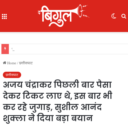
Menu
Switc
skin
f
भूखे-प्यासे बच्चों का रेस्क्यू, 16 में से 7 नाबालिग, काम दिलाने के नाम पर ले गए रायपुर, फिर भेजा दुर्ग
Home
/
छत्तीसघाट
छत्तीसघाट
अजय चंद्राकर पिछली बार पैसा
देकर टिकट लाए थे, इस बार भी
कर रहे जुगाड़, सुशील आनंद
शुक्ला ने दिया बड़ा बयान