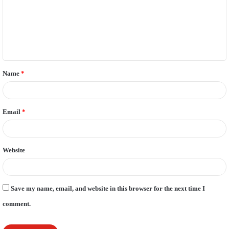
m
e
n
t
Name
*
*
Email
*
Website
Save my name, email, and website in this browser for the next time I
comment.