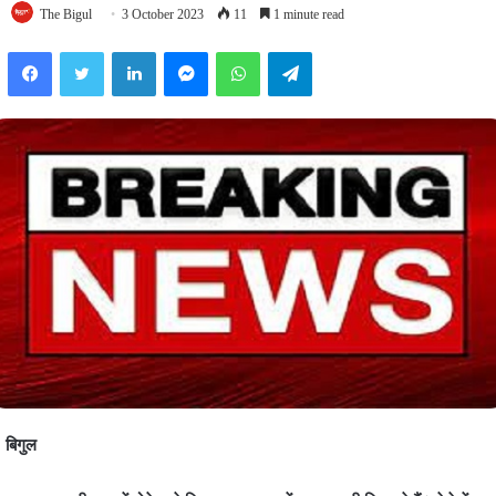
The Bigul
3 October 2023
11
1 minute read
Facebook
Twitter
LinkedIn
Messenger
WhatsApp
Telegram
बिगुल