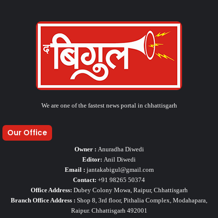
We are one of the fastest news portal in chhattisgarh
Our Office
Owner :
Anuradha Diwedi
Editor:
Anil Diwedi
Email :
jantakabigul@gmail.com
Contact:
+91 98265 50374
Office Address:
Dubey Colony Mowa, Raipur, Chhattisgarh
Branch Office Address :
Shop 8, 3rd floor, Pithalia Complex, Modahapara,
Raipur. Chhattisgarh 492001