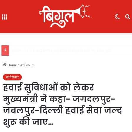
Menu
Switc
skin
f
खास खबर : आईजी अजय यादव ने कॉमनवेल्थ गेम्स 2026 की रजत पदक विजेता ज्ञानेश्वरी यादव को सम्मानित किया, एसपी, आईपीएस अंकिता शर्मा उपस्थित रहीं
Home
/
छत्तीसघाट
छत्तीसघाट
हवाई सुविधाओं को लेकर
मुख्यमंत्री ने कहा- जगदलपुर-
जबलपुर-दिल्ली हवाई सेवा जल्द
शुरू की जाए…