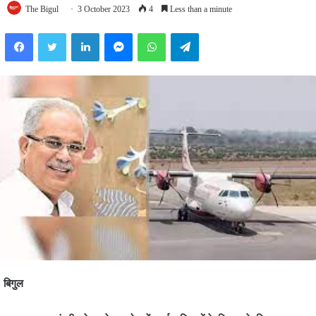
The Bigul
3 October 2023
4
Less than a minute
Facebook
Twitter
LinkedIn
Messenger
WhatsApp
Telegram
बिगुल