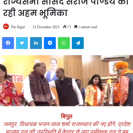
राज्यसभा सांसद सरोज पाण्डेय की
रही अहम भूमिका
The Bigul
12 December 2023
73
1 minute read
Facebook
Twitter
LinkedIn
Messenger
WhatsApp
Telegram
बिगुल
जयपुर. विधायक भजन लाल शर्मा राजस्थान की नए होंगे. प्रदेश
भाजपा दल की उपस्थिति में केन्द्र से आए पर्यवेक्षक दल ने यह