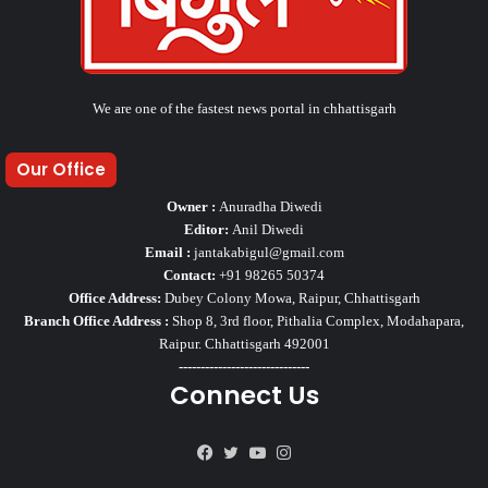
We are one of the fastest news portal in chhattisgarh
Our Office
Owner :
Anuradha Diwedi
Editor:
Anil Diwedi
Email :
jantakabigul@gmail.com
Contact:
+91 98265 50374
Office Address:
Dubey Colony Mowa, Raipur, Chhattisgarh
Branch Office Address :
Shop 8, 3rd floor, Pithalia Complex, Modahapara,
Raipur. Chhattisgarh 492001
------------------------------
Connect Us
Facebook
Twitter
YouTube
Instagram