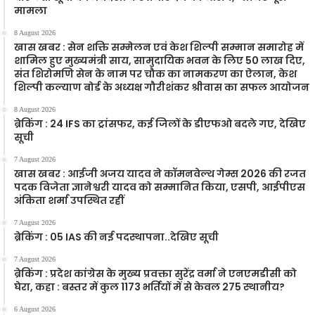
मामला
8 August 2026
खास खबर : सेन शक्ति सम्मेलन एवं केश शिल्पी सम्मान समारोह में
शामिल हुए मुख्यमंत्री साय, सामुदायिक भवन के लिए 50 लाख दिए,
संत शिरोमणि सेन के नाम पर चौक का नामकरण का ऐलान, केश
शिल्पी कल्याण बोर्ड के अध्यक्ष गौरीशंकर श्रीवास का सफल आयोजन
8 August 2026
ब्रेकिंग : 24 IFS का ट्रांसफर, कई जिलों के डीएफओ बदले गए, देखिए
सूची
7 August 2026
खास खबर : आईजी अजय यादव ने कॉमनवेल्थ गेम्स 2026 की रजत
पदक विजेता ज्ञानेश्वरी यादव को सम्मानित किया, एसपी, आईपीएस
अंकिता शर्मा उपस्थित रहीं
7 August 2026
ब्रेकिंग : 05 IAS की नई पदस्थापना..देखिए सूची
7 August 2026
ब्रेकिंग : प्रदेश कांग्रेस के मुख्य प्रवक्ता सुरेंद्र वर्मा ने एनएमडीसी को
घेरा, कहा : बस्तर में कुल 1173 भर्तियों में से केवल 275 स्थानीय?
6 August 2026