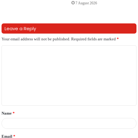
7 August 2026
Leave a Reply
Your email address will not be published.
Required fields are marked
*
C
o
m
m
e
n
t
Name
*
*
Email
*