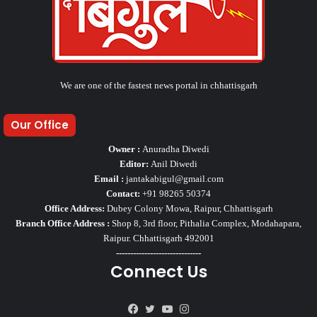
We are one of the fastest news portal in chhattisgarh
Our Office
Owner :
Anuradha Diwedi
Editor:
Anil Diwedi
Email :
jantakabigul@gmail.com
Contact:
+91 98265 50374
Office Address:
Dubey Colony Mowa, Raipur, Chhattisgarh
Branch Office Address :
Shop 8, 3rd floor, Pithalia Complex, Modahapara,
Raipur. Chhattisgarh 492001
------------------------------
Connect Us
Facebook
Twitter
YouTube
Instagram