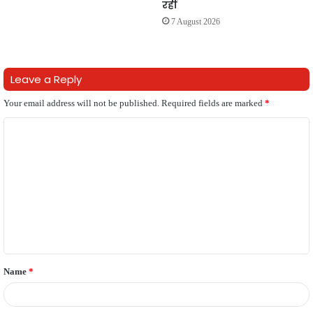
रहीं
7 August 2026
Leave a Reply
Your email address will not be published.
Required fields are marked
*
C
o
m
m
e
n
t
Name
*
*