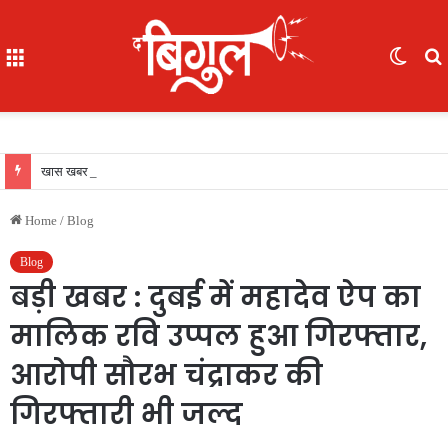
Menu
Switc
skin
f
खास खबर : आईजी अजय यादव ने कॉमनवेल्थ गेम्स 2026 की रजत पदक विजेता ज्ञानेश्वरी यादव को सम्मानित किया, एसपी, आईपीएस अंकिता शर्मा उपस्थित रहीं
Home
/
Blog
Blog
बड़ी खबर : दुबई में महादेव ऐप का
मालिक रवि उप्पल हुआ गिरफ्तार,
आरोपी सौरभ चंद्राकर की
गिरफ्तारी भी जल्द