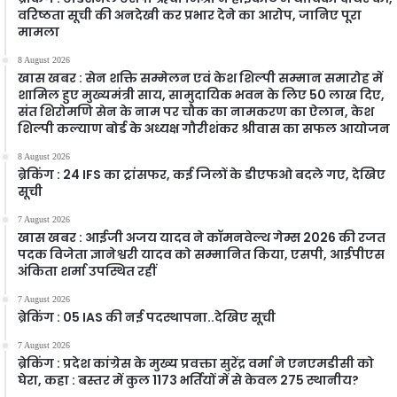
वरिष्ठता सूची की अनदेखी कर प्रभार देने का आरोप, जानिए पूरा
मामला
8 August 2026
खास खबर : सेन शक्ति सम्मेलन एवं केश शिल्पी सम्मान समारोह में
शामिल हुए मुख्यमंत्री साय, सामुदायिक भवन के लिए 50 लाख दिए,
संत शिरोमणि सेन के नाम पर चौक का नामकरण का ऐलान, केश
शिल्पी कल्याण बोर्ड के अध्यक्ष गौरीशंकर श्रीवास का सफल आयोजन
8 August 2026
ब्रेकिंग : 24 IFS का ट्रांसफर, कई जिलों के डीएफओ बदले गए, देखिए
सूची
7 August 2026
खास खबर : आईजी अजय यादव ने कॉमनवेल्थ गेम्स 2026 की रजत
पदक विजेता ज्ञानेश्वरी यादव को सम्मानित किया, एसपी, आईपीएस
अंकिता शर्मा उपस्थित रहीं
7 August 2026
ब्रेकिंग : 05 IAS की नई पदस्थापना..देखिए सूची
7 August 2026
ब्रेकिंग : प्रदेश कांग्रेस के मुख्य प्रवक्ता सुरेंद्र वर्मा ने एनएमडीसी को
घेरा, कहा : बस्तर में कुल 1173 भर्तियों में से केवल 275 स्थानीय?