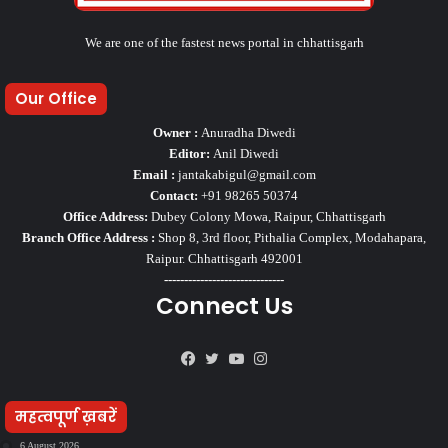
We are one of the fastest news portal in chhattisgarh
Our Office
Owner :
Anuradha Diwedi
Editor:
Anil Diwedi
Email :
jantakabigul@gmail.com
Contact:
+91 98265 50374
Office Address:
Dubey Colony Mowa, Raipur, Chhattisgarh
Branch Office Address :
Shop 8, 3rd floor, Pithalia Complex, Modahapara,
Raipur. Chhattisgarh 492001
------------------------------
Connect Us
Facebook
Twitter
YouTube
Instagram
महत्वपूर्ण ख़बरें
6 August 2026