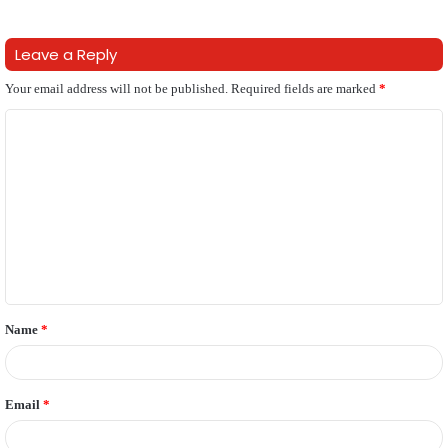
Leave a Reply
Your email address will not be published.
Required fields are marked
*
C
o
m
m
e
n
t
Name
*
*
Email
*