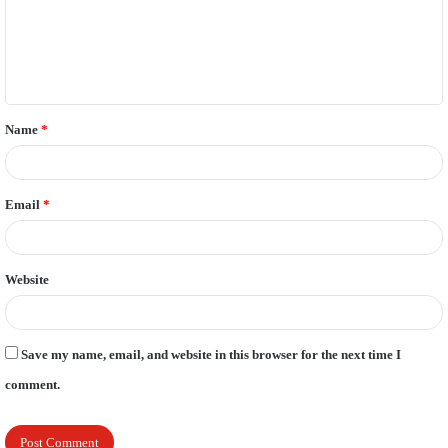
m
e
n
t
Name
*
*
Email
*
Website
Save my name, email, and website in this browser for the next time I
comment.