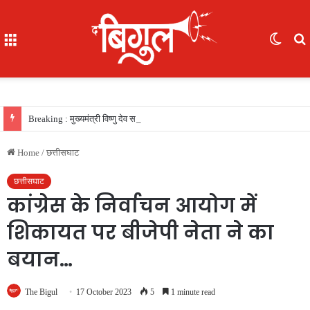
Menu
Switc
skin
f
Breaking : मुख्यमंत्री विष्णु देव साय की सरकार का फैसला, सरकारी नौकरी का रास्ता साफ, 156 खिलाड़ियों को मिला उत्कृष्ट खिलाड़ी का दर्जा, देखें लिस्‍ट
Home
/
छत्तीसघाट
छत्तीसघाट
कांग्रेस के निर्वाचन आयोग में
शिकायत पर बीजेपी नेता ने का
बयान…
The Bigul
17 October 2023
5
1 minute read