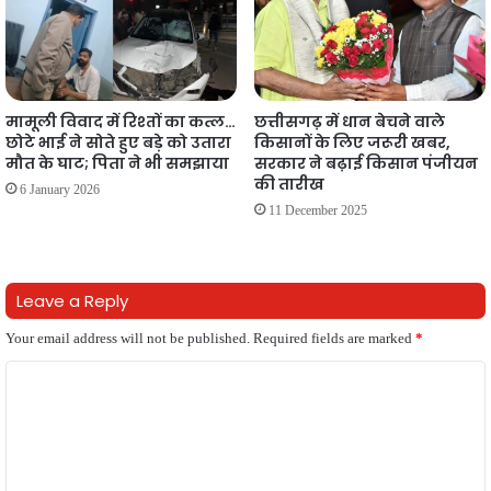
मामूली विवाद में रिश्तों का कत्ल…
छत्तीसगढ़ में धान बेचने वाले
छोटे भाई ने सोते हुए बड़े को उतारा
किसानों के लिए जरूरी खबर,
मौत के घाट; पिता ने भी समझाया
सरकार ने बढ़ाई किसान पंजीयन
की तारीख
6 January 2026
11 December 2025
Leave a Reply
Your email address will not be published.
Required fields are marked
*
C
o
m
m