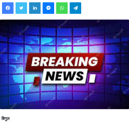
Facebook
Twitter
LinkedIn
Messenger
WhatsApp
Telegram
बिगुल