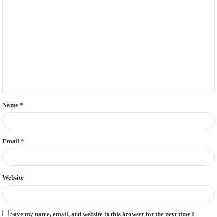
C
o
m
m
e
n
t
Name
*
*
Email
*
Website
Save my name, email, and website in this browser for the next time I