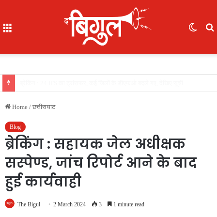
Menu
Switc
skin
f
खास खबर : आईजी अजय यादव ने कॉमनवेल्थ गेम्स 2026 की रजत पदक विजेता ज्ञानेश्वरी यादव को सम्मानित किया, एसपी, आईपीएस अंकिता शर्मा उपस्थित रहीं
Home
/
छत्तीसघाट
Blog
ब्रेकिंग : सहायक जेल अधीक्षक
सस्पेण्ड, जांच रिपोर्ट आने के बाद
हुई कार्यवाही
The Bigul
2 March 2024
3
1 minute read