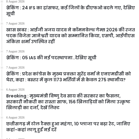
8 August 2026
ब्रेकिंग : 24 IFS का ट्रांसफर, कई जिलों के डीएफओ बदले गए, देखिए
सूची
7 August 2026
खास खबर : आईजी अजय यादव ने कॉमनवेल्थ गेम्स 2026 की रजत
पदक विजेता ज्ञानेश्वरी यादव को सम्मानित किया, एसपी, आईपीएस
अंकिता शर्मा उपस्थित रहीं
7 August 2026
ब्रेकिंग : 05 IAS की नई पदस्थापना..देखिए सूची
7 August 2026
ब्रेकिंग : प्रदेश कांग्रेस के मुख्य प्रवक्ता सुरेंद्र वर्मा ने एनएमडीसी को
घेरा, कहा : बस्तर में कुल 1173 भर्तियों में से केवल 275 स्थानीय?
6 August 2026
Breaking : मुख्यमंत्री विष्णु देव साय की सरकार का फैसला,
सरकारी नौकरी का रास्ता साफ, 156 खिलाड़ियों को मिला उत्कृष्ट
खिलाड़ी का दर्जा, देखें लिस्‍ट
6 August 2026
छत्तीसगढ़ में टोल टैक्स हुआ महंगा, 10 प्लाजा पर बढ़ा रेट, जानिए
कहां-कहां लागू हुईं नई दरें