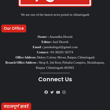
We are one of the fastest news portal in chhattisgarh
Our Office
Owner :
Anuradha Diwedi
Editor:
Anil Diwedi
Email :
jantakabigul@gmail.com
Contact:
+91 98265 50374
Office Address:
Dubey Colony Mowa, Raipur, Chhattisgarh
Branch Office Address :
Shop 8, 3rd floor, Pithalia Complex, Modahapara,
Raipur. Chhattisgarh 492001
------------------------------
Connect Us
Facebook
Twitter
YouTube
Instagram
महत्वपूर्ण ख़बरें