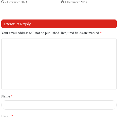
2 December 2023
1 December 2023
Leave a Reply
Your email address will not be published.
Required fields are marked
*
C
o
m
m
e
n
t
Name
*
*
Email
*