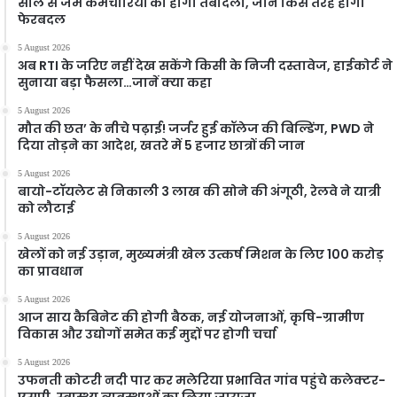
साल से जमे कर्मचारियों का होगा तबादला, जानें किस तरह होगा
फेरबदल
5 August 2026
अब RTI के जरिए नहीं देख सकेंगे किसी के निजी दस्तावेज, हाईकोर्ट ने
सुनाया बड़ा फैसला…जानें क्या कहा
5 August 2026
मौत की छत’ के नीचे पढ़ाई! जर्जर हुई कॉलेज की बिल्डिंग, PWD ने
दिया तोड़ने का आदेश, खतरे में 5 हजार छात्रों की जान
5 August 2026
बायो-टॉयलेट से निकाली 3 लाख की सोने की अंगूठी, रेलवे ने यात्री
को लौटाई
5 August 2026
खेलों को नई उड़ान, मुख्यमंत्री खेल उत्कर्ष मिशन के लिए 100 करोड़
का प्रावधान
5 August 2026
आज साय कैबिनेट की होगी बैठक, नई योजनाओं, कृषि-ग्रामीण
विकास और उद्योगों समेत कई मुद्दों पर होगी चर्चा
5 August 2026
उफनती कोटरी नदी पार कर मलेरिया प्रभावित गांव पहुंचे कलेक्टर-
एसपी, स्वास्थ्य व्यवस्थाओं का लिया जायजा