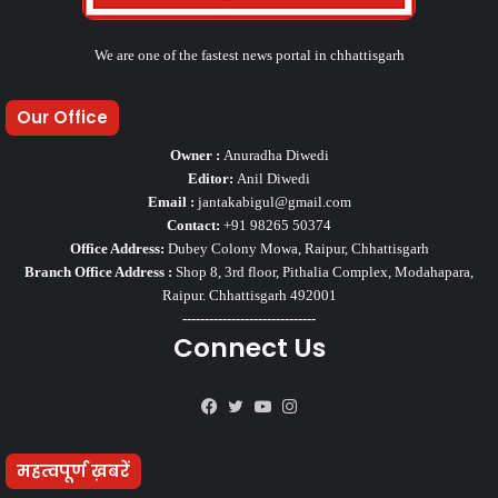
We are one of the fastest news portal in chhattisgarh
Our Office
Owner :
Anuradha Diwedi
Editor:
Anil Diwedi
Email :
jantakabigul@gmail.com
Contact:
+91 98265 50374
Office Address:
Dubey Colony Mowa, Raipur, Chhattisgarh
Branch Office Address :
Shop 8, 3rd floor, Pithalia Complex, Modahapara,
Raipur. Chhattisgarh 492001
------------------------------
Connect Us
Facebook
Twitter
YouTube
Instagram
महत्वपूर्ण ख़बरें