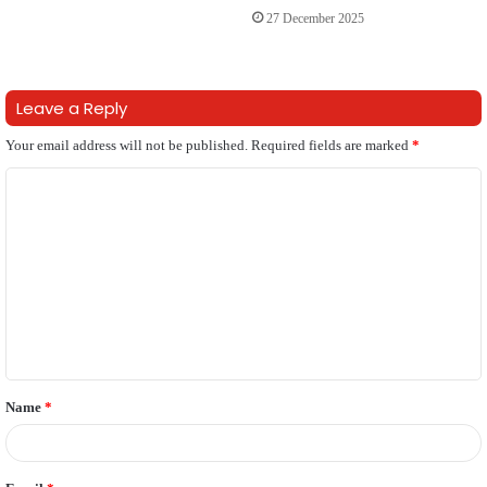
27 December 2025
Leave a Reply
Your email address will not be published.
Required fields are marked
*
C
o
m
m
e
n
t
Name
*
*