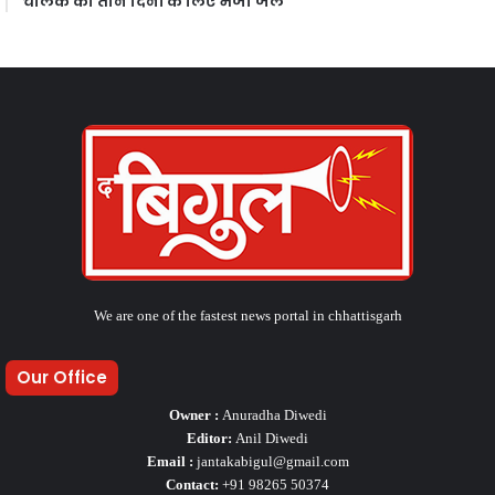
चालक को तीन दिनों के लिए भेजा जेल
We are one of the fastest news portal in chhattisgarh
Our Office
Owner :
Anuradha Diwedi
Editor:
Anil Diwedi
Email :
jantakabigul@gmail.com
Contact:
+91 98265 50374