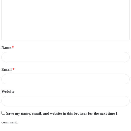
m
m
e
n
t
Name
*
*
Email
*
Website
Save my name, email, and website in this browser for the next time I
comment.