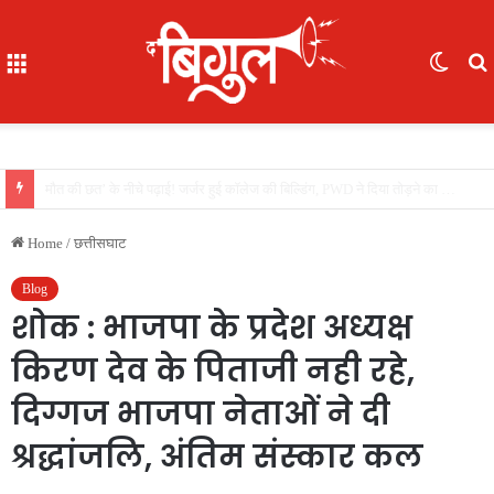
Menu
Switc
skin
f
बायो-टॉयलेट से निकाली 3 लाख की सोने की अंगूठी, रेलवे ने यात्री को लौटाई
Home
/
छत्तीसघाट
Blog
शोक : भाजपा के प्रदेश अध्यक्ष
किरण देव के पिताजी नही रहे,
दिग्गज भाजपा नेताओं ने दी
श्रद्धांजलि, अंतिम संस्कार कल