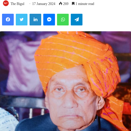
The Bigul
17 January 2024
269
1 minute read
Facebook
Twitter
LinkedIn
Messenger
WhatsApp
Telegram