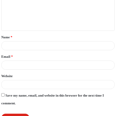
m
e
n
t
Name
*
*
Email
*
Website
Save my name, email, and website in this browser for the next time I
comment.