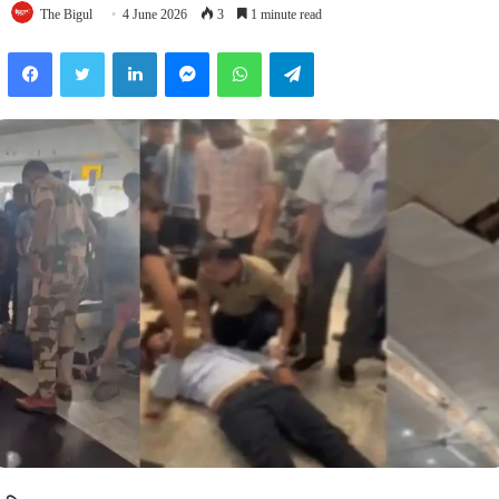
The Bigul
4 June 2026
3
1 minute read
Facebook
Twitter
LinkedIn
Messenger
WhatsApp
Telegram