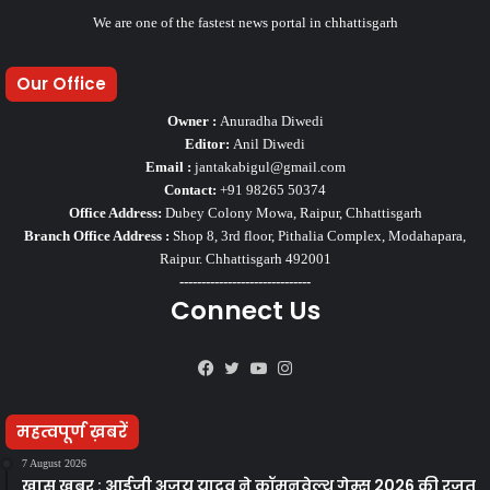
We are one of the fastest news portal in chhattisgarh
Our Office
Owner :
Anuradha Diwedi
Editor:
Anil Diwedi
Email :
jantakabigul@gmail.com
Contact:
+91 98265 50374
Office Address:
Dubey Colony Mowa, Raipur, Chhattisgarh
Branch Office Address :
Shop 8, 3rd floor, Pithalia Complex, Modahapara,
Raipur. Chhattisgarh 492001
------------------------------
Connect Us
Facebook
Twitter
YouTube
Instagram
महत्वपूर्ण ख़बरें
7 August 2026
खास खबर : आईजी अजय यादव ने कॉमनवेल्थ गेम्स 2026 की रजत