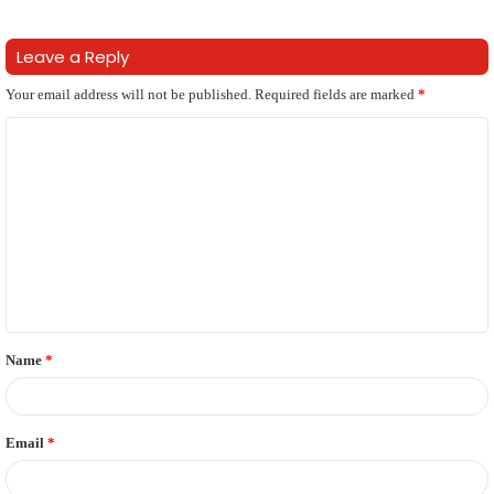
Leave a Reply
Your email address will not be published.
Required fields are marked
*
C
o
m
m
e
n
t
Name
*
*
Email
*