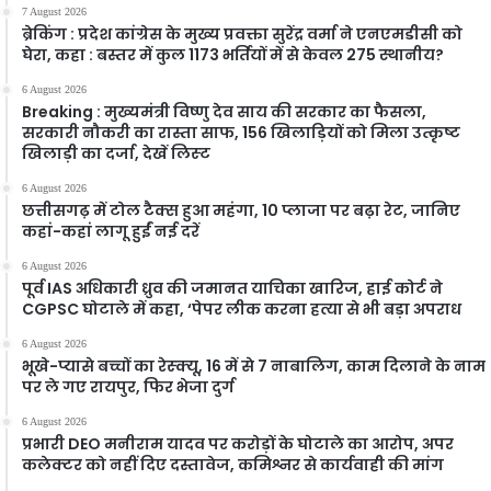
7 August 2026
ब्रेकिंग : प्रदेश कांग्रेस के मुख्य प्रवक्ता सुरेंद्र वर्मा ने एनएमडीसी को
घेरा, कहा : बस्तर में कुल 1173 भर्तियों में से केवल 275 स्थानीय?
6 August 2026
Breaking : मुख्यमंत्री विष्णु देव साय की सरकार का फैसला,
सरकारी नौकरी का रास्ता साफ, 156 खिलाड़ियों को मिला उत्कृष्ट
खिलाड़ी का दर्जा, देखें लिस्‍ट
6 August 2026
छत्तीसगढ़ में टोल टैक्स हुआ महंगा, 10 प्लाजा पर बढ़ा रेट, जानिए
कहां-कहां लागू हुईं नई दरें
6 August 2026
पूर्व IAS अधिकारी ध्रुव की जमानत याचिका खारिज, हाई कोर्ट ने
CGPSC घोटाले में कहा, ‘पेपर लीक करना हत्या से भी बड़ा अपराध
6 August 2026
भूखे-प्यासे बच्चों का रेस्क्यू, 16 में से 7 नाबालिग, काम दिलाने के नाम
पर ले गए रायपुर, फिर भेजा दुर्ग
6 August 2026
प्रभारी DEO मनीराम यादव पर करोड़ों के घोटाले का आरोप, अपर
कलेक्टर को नहीं दिए दस्तावेज, कमिश्नर से कार्यवाही की मांग