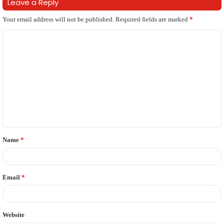
Leave a Reply
Your email address will not be published.
Required fields are marked
*
C
o
m
m
e
n
t
Name
*
*
Email
*
Website