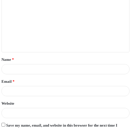
o
m
m
e
n
t
Name
*
*
Email
*
Website
Save my name, email, and website in this browser for the next time I