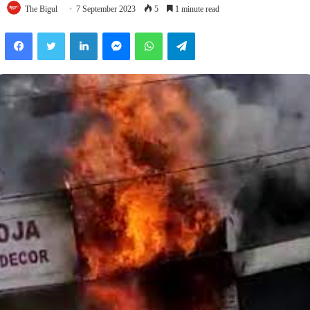
The Bigul
7 September 2023
5
1 minute read
Facebook
Twitter
LinkedIn
Messenger
WhatsApp
Telegram