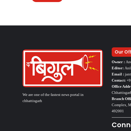
Our Of
Owner :
An
Editor:
Ani
Email :
jan
Contact:
+9
Office Addr
Chhattisgar
We are one of the fastest news portal in
Branch Offi
chhattisgarh
Complex, Mo
492001
----------------
Conn