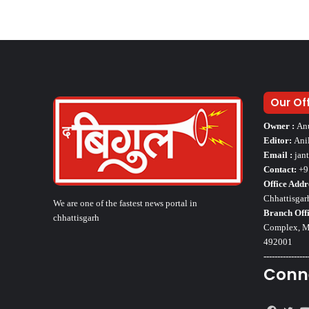
Our Of
Owner :
An
Editor:
Ani
Email :
jan
Contact:
+9
Office Addr
Chhattisgar
We are one of the fastest news portal in
Branch Offi
chhattisgarh
Complex, Mo
492001
----------------
Conn