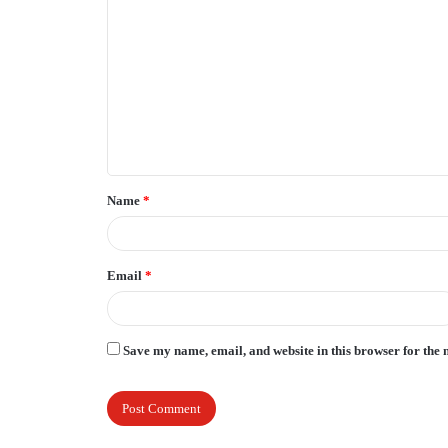
o
m
m
e
n
t
Name
*
*
Email
*
Save my name, email, and website in this browser for the 