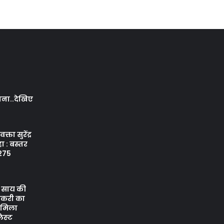
ापना..देखिए
क्ता सुरेंद्र
ा : बस्तर
 275
ेव साय की
ौकरी का
ो मिला
िस्‍ट