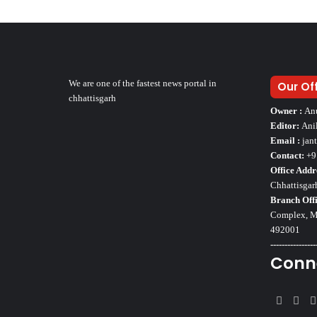
We are one of the fastest news portal in
Our Of
chhattisgarh
Owner :
An
Editor:
Ani
Email :
jan
Contact:
+9
Office Addr
Chhattisgar
Branch Offi
Complex, Mo
492001
----------------
Conn
Faceb
Twi