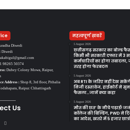
fice
महत्वपूर्ण ख़बरें
5 August 2026
uradha Diwedi
छत्तीसगढ़ सरकार का बोल्ड फै
l Diwedi
किसी भी सरकारी दफ्तर में 3 स
takabigul@gmail.com
कर्मचारियों का होगा तबादला, 
1 98265 50374
तरह होगा फेरबदल
ess:
Dubey Colony Mowa, Raipur,
h
5 August 2026
अब RTI के जरिए नहीं देख सकेंग
ce Address :
Shop 8, 3rd floor, Pithalia
निजी दस्तावेज, हाईकोर्ट ने सु
dahapara, Raipur. Chhattisgarh
फैसला…जानें क्या कहा
--------------
5 August 2026
ect Us
मौत की छत’ के नीचे पढ़ाई! जर्ज
कॉलेज की बिल्डिंग, PWD ने दिय
का आदेश, खतरे में 5 हजार छात्र
ook
tter
YouTube
Instagram