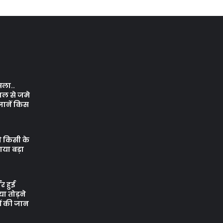
सला..
ाल से जमे
जानें किस
े किसी के
नाया बड़ा
र हुई
ा तोड़ने
ों की जान