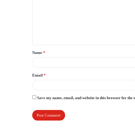
m
m
e
n
t
Name
*
*
Email
*
Save my name, email, and website in this browser for the 