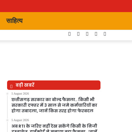
साहित्य
Facebook
Twitter
YouTube
Instagram
Switch
skin
बड़ी खबरें
5 August 2026
छत्तीसगढ़ सरकार का बोल्ड फैसला.. किसी भी
सरकारी दफ्तर में 3 साल से जमे कर्मचारियों का
होगा तबादला, जानें किस तरह होगा फेरबदल
5 August 2026
अब RTI के जरिए नहीं देख सकेंगे किसी के निजी
दस्तावेज, हाईकोर्ट ने सुनाया बड़ा फैसला…जानें