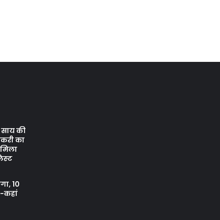
ेव साय की
ौकरी का
ो मिला
िस्‍ट
ंगा, 10
ं-कहां