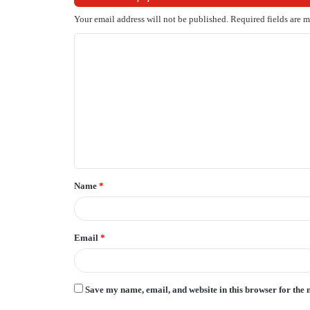
Your email address will not be published.
Required fields are 
C
o
m
m
e
n
t
Name
*
*
Email
*
Save my name, email, and website in this browser for the 