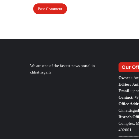
We are one of the fastest news portal in
Our Of
chhattisgarh
Owner :
An
Editor:
Ani
Email :
jan
Contact:
+9
Office Addr
Chhattisgar
Branch Offi
Complex, Mo
492001
----------------