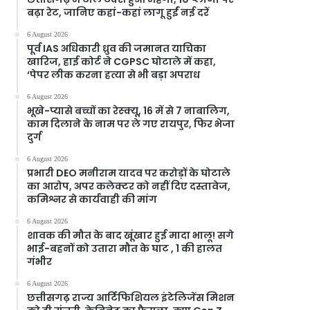
बढ़ा रेट, जानिए कहां-कहां लागू हुईं नई दरें
6 August 2026
पूर्व IAS अधिकारी ध्रुव की जमानत याचिका
खारिज, हाई कोर्ट ने CGPSC घोटाले में कहा,
‘पेपर लीक करना हत्या से भी बड़ा अपराध
6 August 2026
भूखे-प्यासे बच्चों का रेस्क्यू, 16 में से 7 नाबालिग,
काम दिलाने के नाम पर ले गए रायपुर, फिर भेजा
दुर्ग
6 August 2026
प्रभारी DEO मनीराम यादव पर करोड़ों के घोटाले
का आरोप, अपर कलेक्टर को नहीं दिए दस्तावेज,
कमिश्नर से कार्यवाही की मांग
6 August 2026
शावक की मौत के बाद खूंखार हुई मादा भालू! सगे
भाई-बहनों को उतारा मौत के घाट , 1 की हालत
गंभीर
6 August 2026
छत्तीसगढ़ राज्य आर्टिफिशियल इंटेलिजेंस मिशन