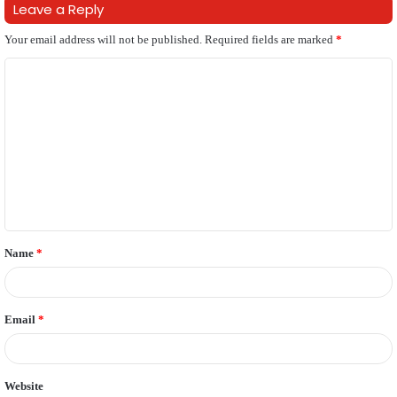
Leave a Reply
Your email address will not be published.
Required fields are marked
*
C
o
m
m
e
n
t
Name
*
*
Email
*
Website