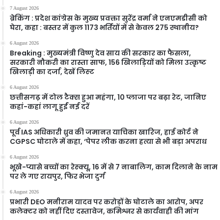
7 August 2026
ब्रेकिंग : प्रदेश कांग्रेस के मुख्य प्रवक्ता सुरेंद्र वर्मा ने एनएमडीसी को
घेरा, कहा : बस्तर में कुल 1173 भर्तियों में से केवल 275 स्थानीय?
6 August 2026
Breaking : मुख्यमंत्री विष्णु देव साय की सरकार का फैसला,
सरकारी नौकरी का रास्ता साफ, 156 खिलाड़ियों को मिला उत्कृष्ट
खिलाड़ी का दर्जा, देखें लिस्‍ट
6 August 2026
छत्तीसगढ़ में टोल टैक्स हुआ महंगा, 10 प्लाजा पर बढ़ा रेट, जानिए
कहां-कहां लागू हुईं नई दरें
6 August 2026
पूर्व IAS अधिकारी ध्रुव की जमानत याचिका खारिज, हाई कोर्ट ने
CGPSC घोटाले में कहा, ‘पेपर लीक करना हत्या से भी बड़ा अपराध
6 August 2026
भूखे-प्यासे बच्चों का रेस्क्यू, 16 में से 7 नाबालिग, काम दिलाने के नाम
पर ले गए रायपुर, फिर भेजा दुर्ग
6 August 2026
प्रभारी DEO मनीराम यादव पर करोड़ों के घोटाले का आरोप, अपर
कलेक्टर को नहीं दिए दस्तावेज, कमिश्नर से कार्यवाही की मांग