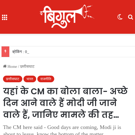
Menu
Switc
skin
f
ब्रेकिंग : 05 IAS की नई पदस्थापना..देखिए सूची
Home
/
छत्तीसघाट
छत्तीसघाट
भारत
राजनीति
यहां के CM का बोला बाला- अच्छे
दिन आने वाले हैं मोदी जी जाने
वाले हैं, जानिए मामले की तह…
The CM here said - Good days are coming, Modi ji is
about to leave, know the bottom of the matter…