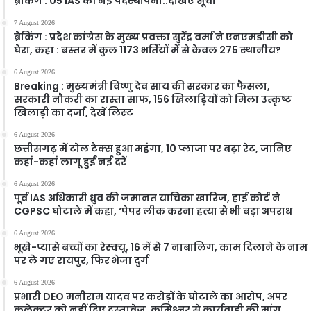
ब्रेकिंग : 05 IAS की नई पदस्थापना..देखिए सूची
7 August 2026
ब्रेकिंग : प्रदेश कांग्रेस के मुख्य प्रवक्ता सुरेंद्र वर्मा ने एनएमडीसी को
घेरा, कहा : बस्तर में कुल 1173 भर्तियों में से केवल 275 स्थानीय?
6 August 2026
Breaking : मुख्यमंत्री विष्णु देव साय की सरकार का फैसला,
सरकारी नौकरी का रास्ता साफ, 156 खिलाड़ियों को मिला उत्कृष्ट
खिलाड़ी का दर्जा, देखें लिस्‍ट
6 August 2026
छत्तीसगढ़ में टोल टैक्स हुआ महंगा, 10 प्लाजा पर बढ़ा रेट, जानिए
कहां-कहां लागू हुईं नई दरें
6 August 2026
पूर्व IAS अधिकारी ध्रुव की जमानत याचिका खारिज, हाई कोर्ट ने
CGPSC घोटाले में कहा, ‘पेपर लीक करना हत्या से भी बड़ा अपराध
6 August 2026
भूखे-प्यासे बच्चों का रेस्क्यू, 16 में से 7 नाबालिग, काम दिलाने के नाम
पर ले गए रायपुर, फिर भेजा दुर्ग
6 August 2026
प्रभारी DEO मनीराम यादव पर करोड़ों के घोटाले का आरोप, अपर
कलेक्टर को नहीं दिए दस्तावेज, कमिश्नर से कार्यवाही की मांग