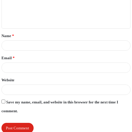
m
e
n
t
Name
*
*
Email
*
Website
Save my name, email, and website in this browser for the next time I
comment.