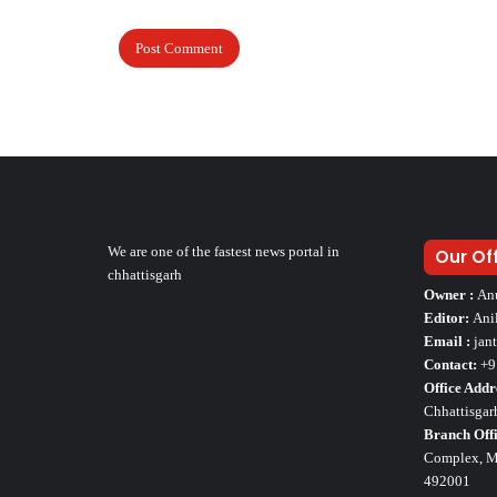
We are one of the fastest news portal in
Our Of
chhattisgarh
Owner :
An
Editor:
Ani
Email :
jan
Contact:
+9
Office Addr
Chhattisgar
Branch Offi
Complex, Mo
492001