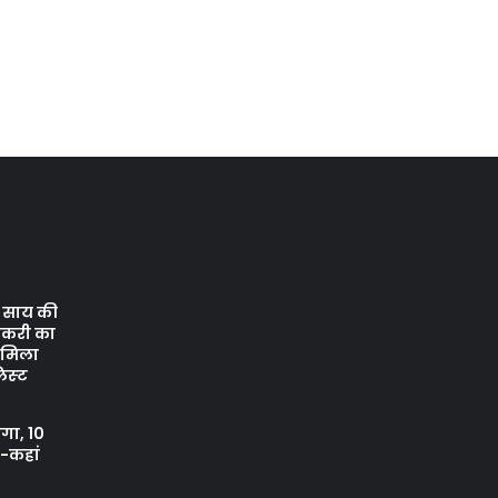
ेव साय की
ौकरी का
ो मिला
िस्‍ट
ंगा, 10
ं-कहां