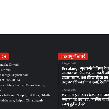
fice
महत्वपूर्ण ख़बरें
6 August 2026
uradha Diwedi
Breaking : मुख्यमंत्री विष्णु द
l Diwedi
सरकार का फैसला, सरकारी न
takabigul@gmail.com
रास्ता साफ, 156 खिलाड़ियों क
1 98265 50374
उत्कृष्ट खिलाड़ी का दर्जा, देखें ल
ess:
Dubey Colony Mowa, Raipur,
h
6 August 2026
छत्तीसगढ़ में टोल टैक्स हुआ मह
ce Address :
Shop 8, 3rd floor, Pithalia
प्लाजा पर बढ़ा रेट, जानिए कहा
dahapara, Raipur. Chhattisgarh
लागू हुईं नई दरें