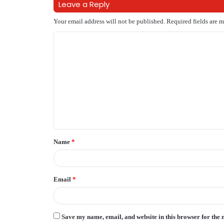
Leave a Reply
Your email address will not be published.
Required fields are 
C
o
m
m
e
n
t
Name
*
*
Email
*
Save my name, email, and website in this browser for the 