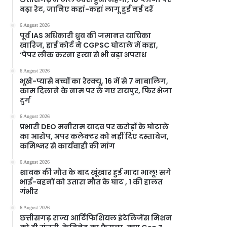
बढ़ा रेट, जानिए कहां-कहां लागू हुईं नई दरें
6 August 2026
पूर्व IAS अधिकारी ध्रुव की जमानत याचिका
खारिज, हाई कोर्ट ने CGPSC घोटाले में कहा,
‘पेपर लीक करना हत्या से भी बड़ा अपराध
6 August 2026
भूखे-प्यासे बच्चों का रेस्क्यू, 16 में से 7 नाबालिग,
काम दिलाने के नाम पर ले गए रायपुर, फिर भेजा
दुर्ग
6 August 2026
प्रभारी DEO मनीराम यादव पर करोड़ों के घोटाले
का आरोप, अपर कलेक्टर को नहीं दिए दस्तावेज,
कमिश्नर से कार्यवाही की मांग
6 August 2026
शावक की मौत के बाद खूंखार हुई मादा भालू! सगे
भाई-बहनों को उतारा मौत के घाट , 1 की हालत
गंभीर
6 August 2026
छत्तीसगढ़ राज्य आर्टिफिशियल इंटेलिजेंस मिशन