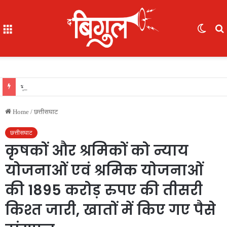
Menu
Switc
skin
f
भूखे-प्यासे बच्चों का रेस्क्यू, 16 में से 7 नाबालिग, काम दिलाने के नाम पर ले गए रायपुर, फिर भेजा दुर्ग
Home
/
छत्तीसघाट
छत्तीसघाट
कृषकों और श्रमिकों को न्याय
योजनाओं एवं श्रमिक योजनाओं
की 1895 करोड़ रुपए की तीसरी
किश्त जारी, खातों में किए गए पैसे