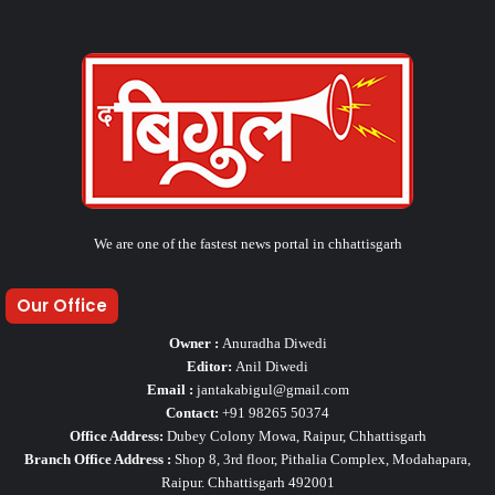
We are one of the fastest news portal in chhattisgarh
Our Office
Owner :
Anuradha Diwedi
Editor:
Anil Diwedi
Email :
jantakabigul@gmail.com
Contact:
+91 98265 50374
Office Address:
Dubey Colony Mowa, Raipur, Chhattisgarh
Branch Office Address :
Shop 8, 3rd floor, Pithalia Complex, Modahapara,
Raipur. Chhattisgarh 492001