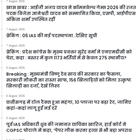
7 August 2026
खास खबर : आईजी अजय यादव ने कॉमनवेल्थ गेम्स 2026 की रजत
पदक विजेता ज्ञानेश्वरी यादव को सम्मानित किया, एसपी, आईपीएस
अंकिता शर्मा उपस्थित रहीं
7 August 2026
ब्रेकिंग : 05 IAS की नई पदस्थापना..देखिए सूची
7 August 2026
ब्रेकिंग : प्रदेश कांग्रेस के मुख्य प्रवक्ता सुरेंद्र वर्मा ने एनएमडीसी को
घेरा, कहा : बस्तर में कुल 1173 भर्तियों में से केवल 275 स्थानीय?
6 August 2026
Breaking : मुख्यमंत्री विष्णु देव साय की सरकार का फैसला,
सरकारी नौकरी का रास्ता साफ, 156 खिलाड़ियों को मिला उत्कृष्ट
खिलाड़ी का दर्जा, देखें लिस्‍ट
6 August 2026
छत्तीसगढ़ में टोल टैक्स हुआ महंगा, 10 प्लाजा पर बढ़ा रेट, जानिए
कहां-कहां लागू हुईं नई दरें
6 August 2026
पूर्व IAS अधिकारी ध्रुव की जमानत याचिका खारिज, हाई कोर्ट ने
CGPSC घोटाले में कहा, ‘पेपर लीक करना हत्या से भी बड़ा अपराध