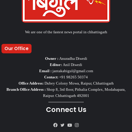
We are one of the fastest news portal in chhattisgarh
Our Office
Owner :
Anuradha Diwedi
Editor:
Anil Diwedi
Email :
jantakabigul@gmail.com
Contact:
+91 98265 50374
Office Address:
Dubey Colony Mowa, Raipur, Chhattisgarh
Branch Office Address :
Shop 8, 3rd floor, Pithalia Complex, Modahapara,
Raipur. Chhattisgarh 492001
------------------------------
Connect Us
Facebook
Twitter
YouTube
Instagram