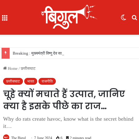
Menu
Switc
skin
f
Breaking : मुख्यमंत्री विष्णु देव साय की सरकार का फैसला, सरकारी नौकरी का रास्ता साफ, 156 खिलाड़ियों को मिला उत्कृष्ट खिलाड़ी का दर्जा, देखें लिस्‍ट
Home
/
छत्तीसघाट
छत्तीसघाट
भारत
राजनीति
चूहे क्यों मचाते हैं उत्पात, जानिए
क्या है इसके पीछे का राज…
Why do rats create havoc, know what is the secret behind
it…
The Bigul
7 June 2024
6
2 minutes read