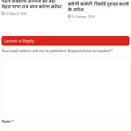
पहले नक्सली संगठन का बड़ा
बनेगी कमेटी; रिकॉर्ड दुरुस्त करने
चेहरा पापा राव आज करेगा सरेंडर
के आदेश
24 March 2026
21 January 2026
Leave a Reply
Your email address will not be published.
Required fields are marked
*
C
o
m
m
e
n
t
Name
*
*