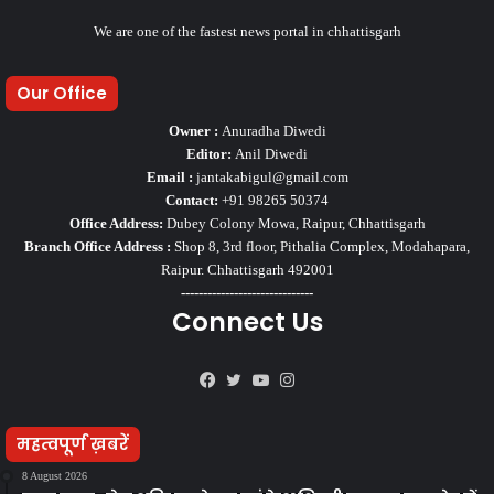
We are one of the fastest news portal in chhattisgarh
Our Office
Owner :
Anuradha Diwedi
Editor:
Anil Diwedi
Email :
jantakabigul@gmail.com
Contact:
+91 98265 50374
Office Address:
Dubey Colony Mowa, Raipur, Chhattisgarh
Branch Office Address :
Shop 8, 3rd floor, Pithalia Complex, Modahapara,
Raipur. Chhattisgarh 492001
------------------------------
Connect Us
Facebook
Twitter
YouTube
Instagram
महत्वपूर्ण ख़बरें
8 August 2026