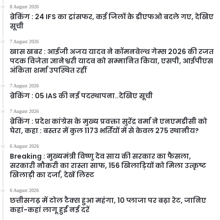
8 August 2026
ब्रेकिंग : 24 IFS का ट्रांसफर, कई जिलों के डीएफओ बदले गए, देखिए
सूची
7 August 2026
खास खबर : आईजी अजय यादव ने कॉमनवेल्थ गेम्स 2026 की रजत
पदक विजेता ज्ञानेश्वरी यादव को सम्मानित किया, एसपी, आईपीएस
अंकिता शर्मा उपस्थित रहीं
7 August 2026
ब्रेकिंग : 05 IAS की नई पदस्थापना..देखिए सूची
7 August 2026
ब्रेकिंग : प्रदेश कांग्रेस के मुख्य प्रवक्ता सुरेंद्र वर्मा ने एनएमडीसी को
घेरा, कहा : बस्तर में कुल 1173 भर्तियों में से केवल 275 स्थानीय?
6 August 2026
Breaking : मुख्यमंत्री विष्णु देव साय की सरकार का फैसला,
सरकारी नौकरी का रास्ता साफ, 156 खिलाड़ियों को मिला उत्कृष्ट
खिलाड़ी का दर्जा, देखें लिस्‍ट
6 August 2026
छत्तीसगढ़ में टोल टैक्स हुआ महंगा, 10 प्लाजा पर बढ़ा रेट, जानिए
कहां-कहां लागू हुईं नई दरें