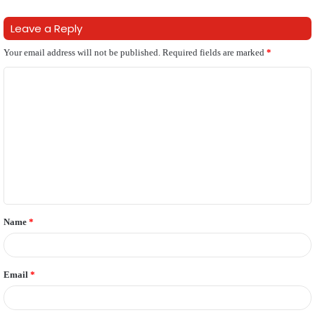
Leave a Reply
Your email address will not be published.
Required fields are marked
*
C
o
m
m
e
n
t
Name
*
*
Email
*