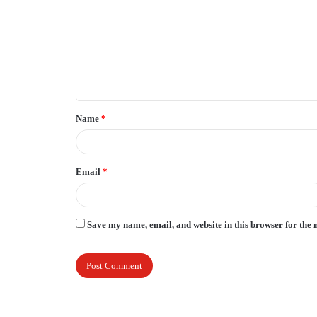
m
m
e
n
t
Name
*
*
Email
*
Save my name, email, and website in this browser for the 