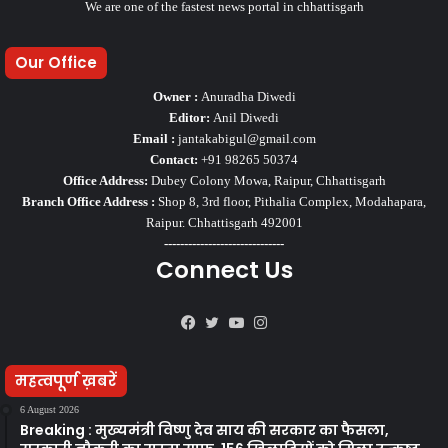
We are one of the fastest news portal in chhattisgarh
Our Office
Owner :
Anuradha Diwedi
Editor:
Anil Diwedi
Email :
jantakabigul@gmail.com
Contact:
+91 98265 50374
Office Address:
Dubey Colony Mowa, Raipur, Chhattisgarh
Branch Office Address :
Shop 8, 3rd floor, Pithalia Complex, Modahapara,
Raipur. Chhattisgarh 492001
------------------------------
Connect Us
Facebook
Twitter
YouTube
Instagram
महत्वपूर्ण ख़बरें
6 August 2026
Breaking : मुख्यमंत्री विष्णु देव साय की सरकार का फैसला,