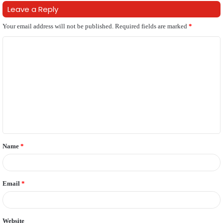
Leave a Reply
Your email address will not be published.
Required fields are marked
*
C
o
m
m
e
n
t
Name
*
*
Email
*
Website