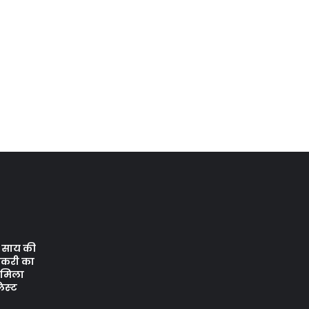
ेव साय की
ौकरी का
ो मिला
िस्‍ट