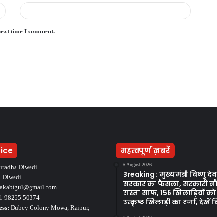
next time I comment.
fice
महत्वपूर्ण ख़बरें
6 August 2026
uradha Diwedi
Breaking : मुख्यमंत्री विष्णु द
l Diwedi
सरकार का फैसला, सरकारी न
takabigul@gmail.com
रास्ता साफ, 156 खिलाड़ियों क
1 98265 50374
उत्कृष्ट खिलाड़ी का दर्जा, देखें ल
ess:
Dubey Colony Mowa, Raipur,