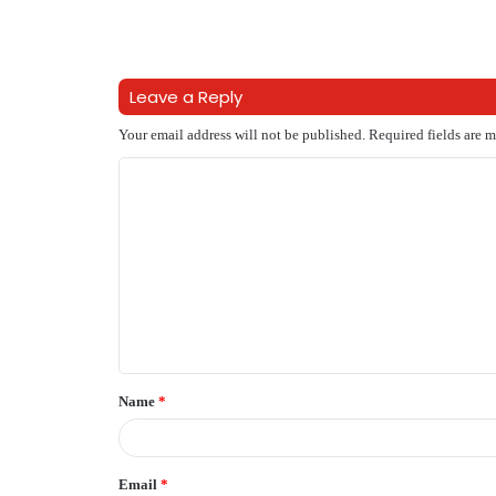
Leave a Reply
Your email address will not be published.
Required fields are 
C
o
m
m
e
n
t
Name
*
*
Email
*