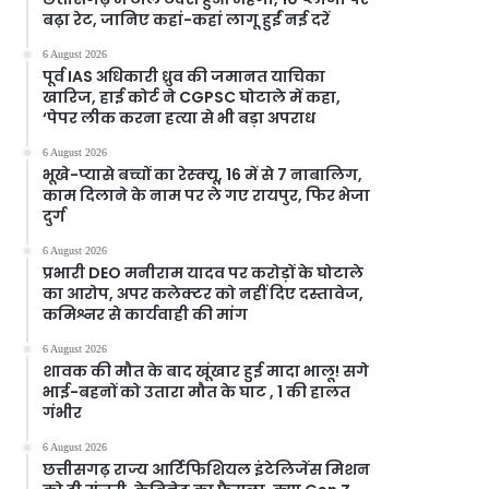
बढ़ा रेट, जानिए कहां-कहां लागू हुईं नई दरें
6 August 2026
पूर्व IAS अधिकारी ध्रुव की जमानत याचिका
खारिज, हाई कोर्ट ने CGPSC घोटाले में कहा,
‘पेपर लीक करना हत्या से भी बड़ा अपराध
6 August 2026
भूखे-प्यासे बच्चों का रेस्क्यू, 16 में से 7 नाबालिग,
काम दिलाने के नाम पर ले गए रायपुर, फिर भेजा
दुर्ग
6 August 2026
प्रभारी DEO मनीराम यादव पर करोड़ों के घोटाले
का आरोप, अपर कलेक्टर को नहीं दिए दस्तावेज,
कमिश्नर से कार्यवाही की मांग
6 August 2026
शावक की मौत के बाद खूंखार हुई मादा भालू! सगे
भाई-बहनों को उतारा मौत के घाट , 1 की हालत
गंभीर
6 August 2026
छत्तीसगढ़ राज्य आर्टिफिशियल इंटेलिजेंस मिशन