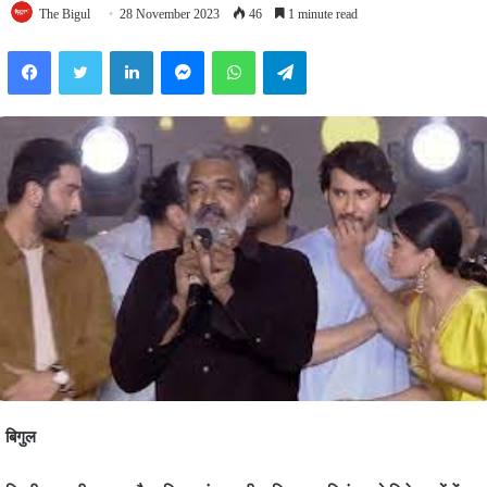
The Bigul
28 November 2023
46
1 minute read
Facebook
Twitter
LinkedIn
Messenger
WhatsApp
Telegram
बिगुल