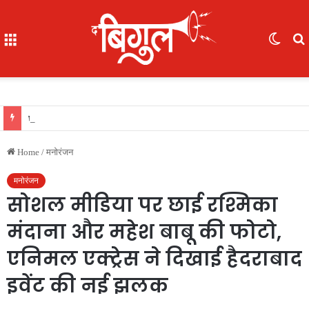
Menu
Switc
skin
f
छत्तीसगढ़ राज्य आर्टिफिशियल इंटेलिजेंस मिशन को दी मंजूरी, केबिनेट का फैसला, क्या Gen Z को ध्यान में रखकर तैयार किया गया प्लान?
Home
/
मनोरंजन
मनोरंजन
सोशल मीडिया पर छाई रश्मिका
मंदाना और महेश बाबू की फोटो,
एनिमल एक्ट्रेस ने दिखाई हैदराबाद
इवेंट की नई झलक