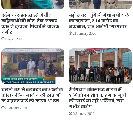
दर्दनाक सड़क हादसे में तीन
बड़ी खबर : मुंगेली में धान घोटाले
महिलाओं की मौत, तेज रफ्तार
का खुलासा, 8.14 करोड़ का
कार ने कुचला, पिटाई से चालक
नुकसान, चार आरोपी गिरफ्तार
गंभीर
21 January 2026
6 April 2026
चलती बस में कंडक्टर का अश्लील
सेरंगदाग बॉक्साइट माइंस में
कांड! कॉलेज जाने वाली छात्राओं
श्रमिकों का शोषण, श्रम कानूनों
के प्राइवेट पार्ट को करता था टच
की उड़ाई जा रही धज्जियां; लगे
गंभीर आरोप
8 January 2026
6 January 2026