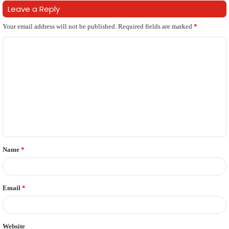
Leave a Reply
Your email address will not be published.
Required fields are marked
*
C
o
m
m
e
n
t
Name
*
*
Email
*
Website